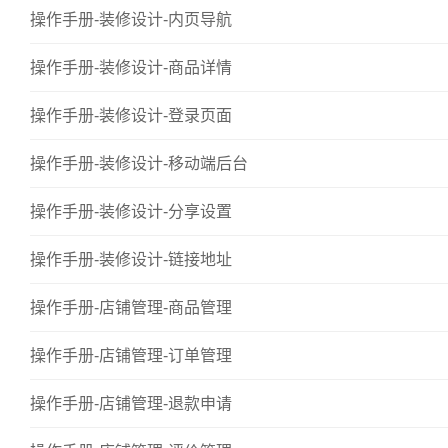
操作手册-装修设计-内页导航
操作手册-装修设计-商品详情
操作手册-装修设计-登录页面
操作手册-装修设计-移动端后台
操作手册-装修设计-分享设置
操作手册-装修设计-链接地址
操作手册-店铺管理-商品管理
操作手册-店铺管理-订单管理
操作手册-店铺管理-退款申请